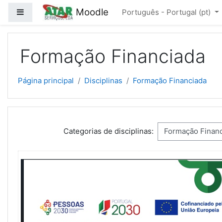
Ir para o conteúdo principal
Moodle
Painel lateral
Português - Portugal ‎(pt)‎
Formação Financiada
Página principal
Disciplinas
Formação Financiada
Categorias de disciplinas: