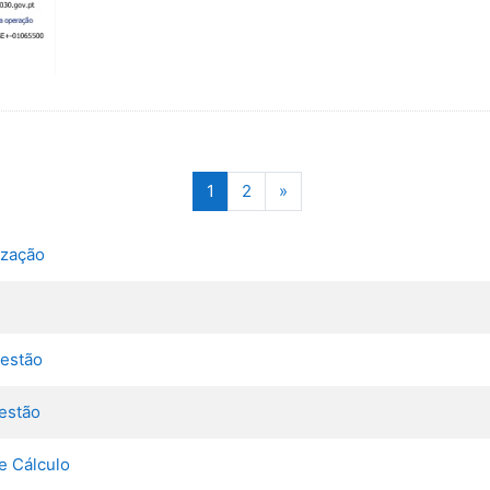
nas
(atual)
Seguinte
1
2
»
nização
Gestão
Gestão
e Cálculo