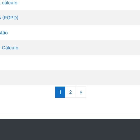
 cálculo
s (RGPD)
stão
e Cálculo
(atual)
Seguinte
1
2
»