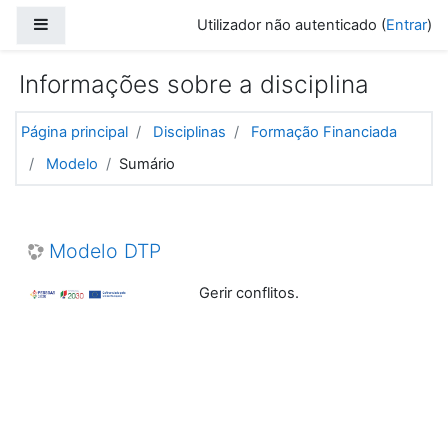
Ir para o conteúdo principal
Painel lateral
Utilizador não autenticado (
Entrar
)
Informações sobre a disciplina
Página principal
Disciplinas
Formação Financiada
Modelo
Sumário
Modelo DTP
Gerir conflitos.