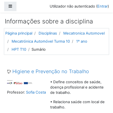
Ir para o conteúdo principal
Painel lateral
Utilizador não autenticado (
Entrar
)
Informações sobre a disciplina
Página principal
Disciplinas
Mecatronica Automovel
Mecatrónica Automóvel Turma 10
1º ano
HPT T10
Sumário
Higiene e Prevenção no Trabalho
• Define conceitos de saúde,
doença profissional e acidente
Professor:
Sofia Costa
de trabalho.
• Relaciona saúde com local de
trabalho.