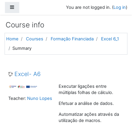
Skip to main content
Side panel
You are not logged in. (
Log in
)
Course info
Home
Courses
Formação Financiada
Excel 6_1
Summary
Excel- A6
Executar ligações entre
múltiplas folhas de cálculo.
Teacher:
Nuno Lopes
Efetuar a análise de dados.
Automatizar ações através da
utilização de macros.