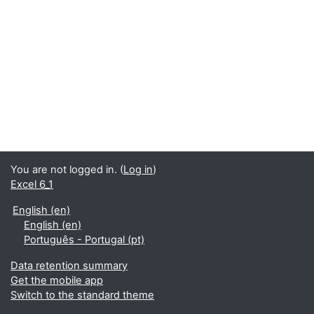
You are not logged in. (
Log in
)
Excel 6_1
English ‎(en)‎
English ‎(en)‎
Português - Portugal ‎(pt)‎
Data retention summary
Get the mobile app
Switch to the standard theme