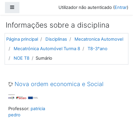
Ir para o conteúdo principal
Painel lateral
Utilizador não autenticado (
Entrar
)
Informações sobre a disciplina
Página principal
Disciplinas
Mecatronica Automovel
Mecatrónica Automóvel Turma 8
T8-3°ano
NOE T8
Sumário
Nova ordem economica e Social
Professor:
patricia
pedro